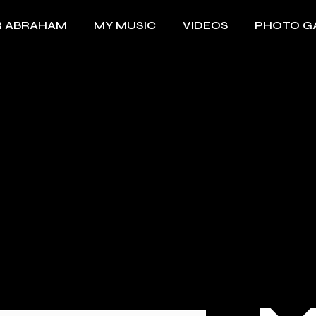
R ABRAHAM
MY MUSIC
VIDEOS
PHOTO G
Discography List
Video Gallery
Playlist
Collaborations