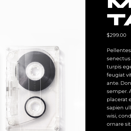
M
T
$
299.00
Pellentes
senectus
turpis eg
feugiat vi
ante. Don
semper. A
placerat 
sapien ul
wisi, co
ornare sit